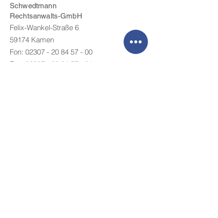
Schwedtmann
Rechtsanwalts-GmbH
Felix-Wankel-Straße 6
59174 Kamen
Fon: 02307 - 20 84 57 - 00
Fax:
02307 - 20 84 57 - 01
Zweigniederlassung:
Lindhorststraße 30
46240 Bottrop
Fon: 02041 - 77 93 05 - 1
Fax:
02041 - 77 93 05 - 3
Mail:
info@ra-wegfinder.de