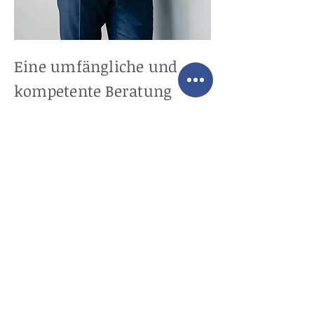
Eine umfängliche und
kompetente Beratung
unserer Kunden, ist für
uns von sehr großer
Bedeutung.
Hjalmar Schwedtmann,
Geschäftsführer
© 2020
Schwedtmann Rechtsanwalts-GmbH
Felix-Wankel-Straße 6 · 59174 Kamen