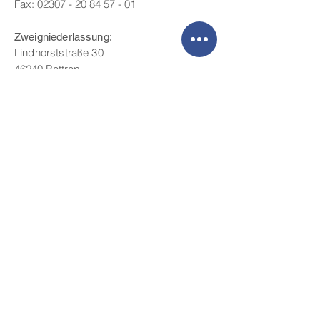
Fax:
02307 - 20 84 57 - 01
Zweigniederlassung:
Lindhorststraße 30
46240 Bottrop
Fon: 02041 - 77 93 05 - 1
Fax:
02041 - 77 93 05 - 3
Mail:
info@ra-wegfinder.de
© 2020
Schwedtmann Rechtsanwalts-GmbH
Felix-Wankel-Straße 6 · 59174 Kamen
Fon: 02307 - 20 84 57 - 00
· Fax: 02307 -
20 84 57 - 01