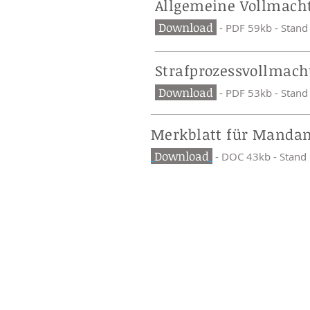
Allgemeine Vollmach
Download
- PDF 59kb - Stan
Strafprozessvollmach
Download
- PDF 53kb - Stan
Merkblatt für Manda
Download
- DOC 43kb - Stand