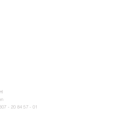
bH
en
307 - 20 84 57 - 01