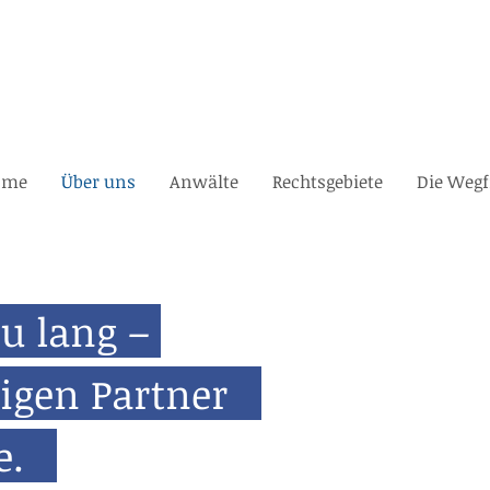
ome
Über uns
Anwälte
Rechtsgebiete
Die Wegf
zu lang –
tigen Partner
te.